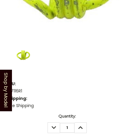
Shop by Model
SKU:
357116R1
Shipping:
Free Shipping
Current
Quantity:
Stock:
DECREASE
INCREASE
QUANTITY:
QUANTITY: